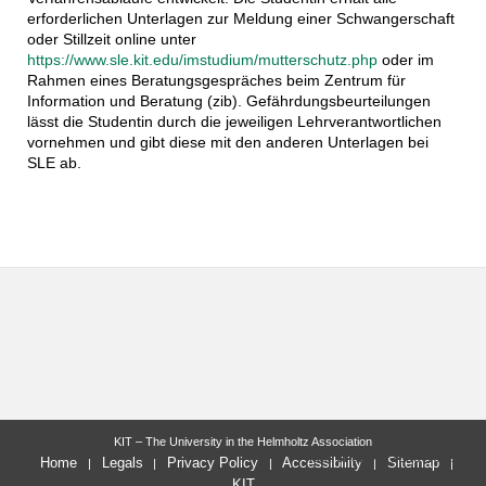
erforderlichen Unterlagen zur Meldung einer Schwangerschaft
oder Stillzeit online unter
https://www.sle.kit.edu/imstudium/mutterschutz.php
oder im
Rahmen eines Beratungsgespräches beim Zentrum für
Information und Beratung (zib). Gefährdungsbeurteilungen
lässt die Studentin durch die jeweiligen Lehrverantwortlichen
vornehmen und gibt diese mit den anderen Unterlagen bei
SLE ab.
KIT – The University in the Helmholtz Association
last change: 2025-10-22
Home
Legals
Privacy Policy
Accessibility
Sitemap
KIT